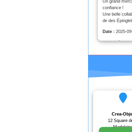
Un grand merci
confiance !
Une belle colla
de des Épinglet
Date :
2025-09
Quantité :
150
Crea-Obje
12 Square de
Madelein