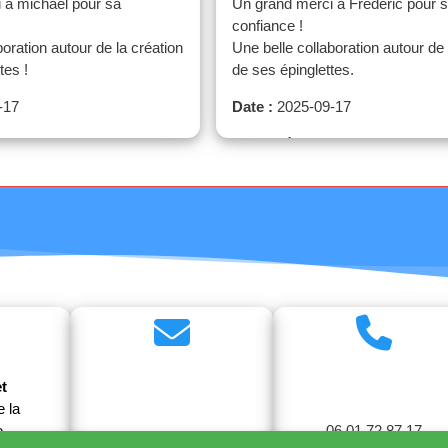
 à michael pour sa
Un grand merci à Frédéric pour 
confiance !
boration autour de la création
Une belle collaboration autour de 
tes !
de ses épinglettes.
-17
Date :
2025-09-17
Quantité :
25
t
 la
e
06 01 72 87 17