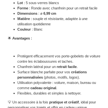
Lot
: 5 sous-verres blancs
Forme
: Ronde avec chanfrein pour un retrait facile
Dimensions
: ø
6,99 cm
Matière
: souple et résistante, adaptée à une
utilisation quotidienne
Couleur
: Blanc
🌟
Avantages :
Protègent efficacement vos porte-gobelets de voiture
contre les éclaboussures et taches.
Chanfrein latéral pour un
retrait facile
.
Surface blanche parfaite pour vos
créations
personnalisées
(photos, motifs, logos).
Utilisation polyvalente : voiture, maison, bureau ou
comme
cadeau original
.
Flexibles, durables et simples à nettoyer.
💡 Un accessoire à la fois
pratique et créatif
, idéal pour
personnaliser vos trajets et offrir en cadeau unique.